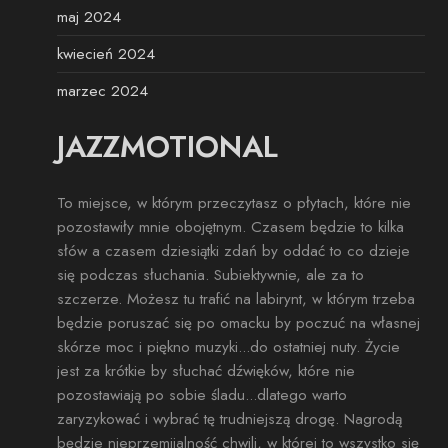
maj 2024
kwiecień 2024
marzec 2024
JAZZMOTIONAL
To miejsce, w którym przeczytasz o płytach, które nie
pozostawiły mnie obojętnym. Czasem będzie to kilka
słów a czasem dziesiątki zdań by oddać to co dzieje
się podczas słuchania. Subiektywnie, ale za to
szczerze. Możesz tu trafić na labirynt, w którym trzeba
będzie poruszać się po omacku by poczuć na własnej
skórze moc i piękno muzyki...do ostatniej nuty. Życie
jest za krótkie by słuchać dźwięków, które nie
pozostawiają po sobie śladu...dlatego warto
zaryzykować i wybrać tę trudniejszą drogę. Nagrodą
będzie nieprzemijalność chwili, w której to wszystko się