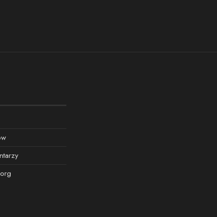
ów
ntarzy
org