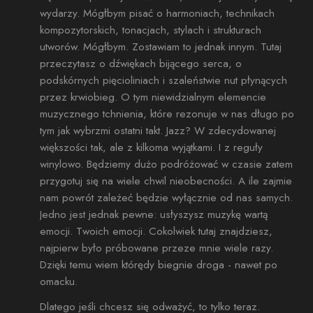
wydarzy. Mógłbym pisać o harmoniach, technikach
kompozytorskich, tonacjach, stylach i strukturach
utworów. Mógłbym. Zostawiam to jednak innym. Tutaj
przeczytasz o dźwiękach bijącego serca, o
podskórnych pięcioliniach i szaleństwie nut płynących
przez krwiobieg. O tym niewidzialnym elemencie
muzycznego tchnienia, które rezonuje w nas długo po
tym jak wybrzmi ostatni takt. Jazz? W zdecydowanej
większości tak, ale z kilkoma wyjątkami. I z reguły
winylowo. Będziemy dużo podróżować w czasie zatem
przygotuj się na wiele chwil nieobecności. A ile zajmie
nam powrót zależeć będzie wyłącznie od nas samych.
Jedno jest jednak pewne: usłyszysz muzykę wartą
emocji. Twoich emocji. Cokolwiek tutaj znajdziesz,
najpierw było próbowane przeze mnie wiele razy.
Dzięki temu wiem którędy biegnie droga - nawet po
omacku.
Dlatego jeśli chcesz się odważyć, to tylko teraz.