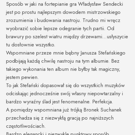
Sposób w jaki na fortepianie gra Władysław Sendecki
jest po prostu najlepszym dowodem mistrzowskiego
zrozumienia i budowania nastroju. Trudno mi wręcz
wyobrazić sobie lepsze odegranie tych partii. Od
brawury po szelest wiatru między drzewami…usłyszycie
tu dosłownie wszystko.
Wspomniane przeze mnie bębny Janusza Stefańskiego
podbijają każdą chwilę nastroju na tym albumie. Bez
takiego wykonania ten album nie byłby tak magiczny,
jestem pewien.
To jak Stefański dopasował się do wszystkich muzyków
odciskając jednocześnie swój własny niepowtarzalny i
bardzo wyraźny ślad jest fenomenalne. Perfekcja.
A pomiędzy wspomniana już trójką Bronek Suchanek
przechadza się z niezwykłą gracją po najniższych
częstotliwościach.
Bardzo elegancki i niezwykle punktowy sposób