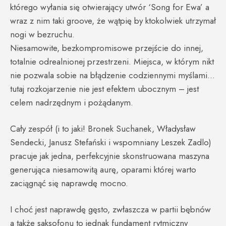
którego wyłania się otwierający utwór ‘Song for Ewa’ a
wraz z nim taki groove, że wątpię by ktokolwiek utrzymał
nogi w bezruchu.
Niesamowite, bezkompromisowe przejście do innej,
totalnie odrealnionej przestrzeni. Miejsca, w którym nikt
nie pozwala sobie na błądzenie codziennymi myślami…
tutaj rozkojarzenie nie jest efektem ubocznym – jest
celem nadrzędnym i pożądanym.
Cały zespół (i to jaki! Bronek Suchanek, Władysław
Sendecki, Janusz Stefański i wspomniany Leszek Zadlo)
pracuje jak jedna, perfekcyjnie skonstruowana maszyna
generująca niesamowitą aurę, oparami której warto
zaciągnąć się naprawdę mocno.
I choć jest naprawdę gęsto, zwłaszcza w partii bębnów
a także saksofonu to jednak fundament rytmiczny