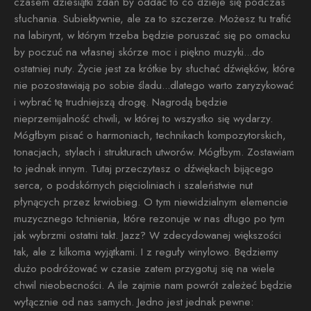
czasem dziesiątki zdań by oddać to co dzieje się podczas
słuchania. Subiektywnie, ale za to szczerze. Możesz tu trafić
na labirynt, w którym trzeba będzie poruszać się po omacku
by poczuć na własnej skórze moc i piękno muzyki...do
ostatniej nuty. Życie jest za krótkie by słuchać dźwięków, które
nie pozostawiają po sobie śladu...dlatego warto zaryzykować
i wybrać tę trudniejszą drogę. Nagrodą będzie
nieprzemijalność chwili, w której to wszystko się wydarzy.
Mógłbym pisać o harmoniach, technikach kompozytorskich,
tonacjach, stylach i strukturach utworów. Mógłbym. Zostawiam
to jednak innym. Tutaj przeczytasz o dźwiękach bijącego
serca, o podskórnych pięcioliniach i szaleństwie nut
płynących przez krwiobieg. O tym niewidzialnym elemencie
muzycznego tchnienia, które rezonuje w nas długo po tym
jak wybrzmi ostatni takt. Jazz? W zdecydowanej większości
tak, ale z kilkoma wyjątkami. I z reguły winylowo. Będziemy
dużo podróżować w czasie zatem przygotuj się na wiele
chwil nieobecności. A ile zajmie nam powrót zależeć będzie
wyłącznie od nas samych. Jedno jest jednak pewne: